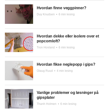
Hvordan finne veggpinner?
Duy Knudsen
•
6 min lesing
Hvordan dekke eller isolere over et
popcornloft?
Tron Hovland
•
6 min lesing
Hvordan fikse neglepopp i gips?
Olaug Ruud
•
4 min lesing
Vanlige problemer og løsninger på
gipsplater
Thanh Holmen
•
6 min lesing