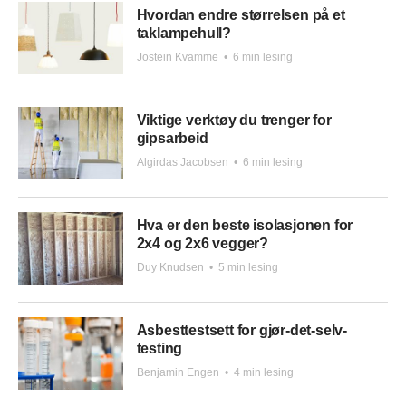
Hvordan endre størrelsen på et
taklampehull?
Jostein Kvamme
•
6 min lesing
Viktige verktøy du trenger for
gipsarbeid
Algirdas Jacobsen
•
6 min lesing
Hva er den beste isolasjonen for
2x4 og 2x6 vegger?
Duy Knudsen
•
5 min lesing
Asbesttestsett for gjør-det-selv-
testing
Benjamin Engen
•
4 min lesing