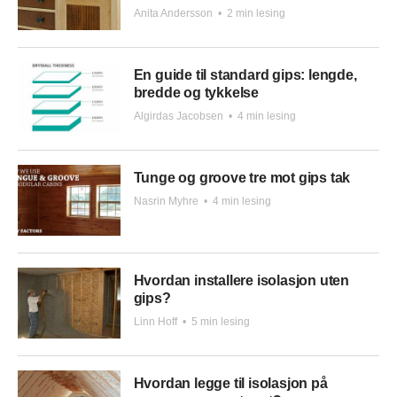
Anita Andersson
•
2 min lesing
En guide til standard gips: lengde,
bredde og tykkelse
Algirdas Jacobsen
•
4 min lesing
Tunge og groove tre mot gips tak
Nasrin Myhre
•
4 min lesing
Hvordan installere isolasjon uten
gips?
Linn Hoff
•
5 min lesing
Hvordan legge til isolasjon på