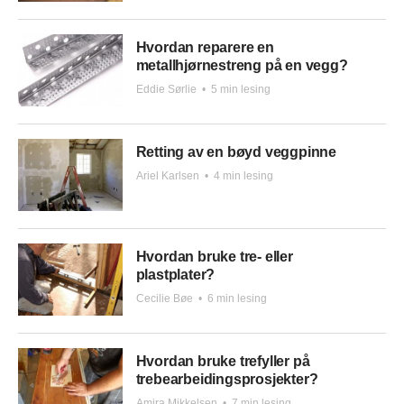
Hvordan reparere en
metallhjørnestreng på en vegg?
Eddie Sørlie
•
5 min lesing
Retting av en bøyd veggpinne
Ariel Karlsen
•
4 min lesing
Hvordan bruke tre- eller
plastplater?
Cecilie Bøe
•
6 min lesing
Hvordan bruke trefyller på
trebearbeidingsprosjekter?
Amira Mikkelsen
•
7 min lesing