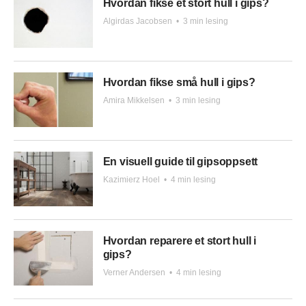
Hvordan fikse et stort hull i gips?
Algirdas Jacobsen
•
3 min lesing
Hvordan fikse små hull i gips?
Amira Mikkelsen
•
3 min lesing
En visuell guide til gipsoppsett
Kazimierz Hoel
•
4 min lesing
Hvordan reparere et stort hull i
gips?
Verner Andersen
•
4 min lesing