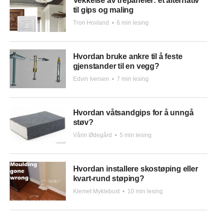
Vekkelse av trepaneler: et alternativ
til gips og maling
Tron Hovland
•
6 min lesing
Hvordan bruke ankre til å feste
gjenstander til en vegg?
Edvin Iversen
•
7 min lesing
Hvordan våtsandgips for å unngå
støv?
Vårin Ødegård
•
5 min lesing
Hvordan installere skostøping eller
kvart-rund støping?
Klemet Myklebust
•
10 min lesing