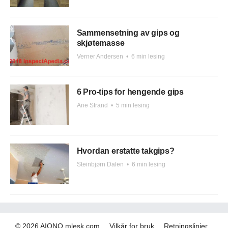
Sammensetning av gips og
skjøtemasse
Verner Andersen
•
6 min lesing
6 Pro-tips for hengende gips
Ane Strand
•
5 min lesing
Hvordan erstatte takgips?
Steinbjørn Dalen
•
6 min lesing
© 2026 AIONO.mlesk.com
Vilkår for bruk
Retningslinjer