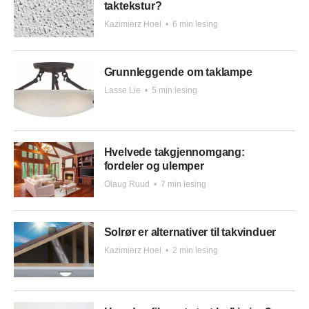
taktekstur?
Kazimierz Hoel
•
6 min lesing
Grunnleggende om taklampe
Lasse Lie
•
5 min lesing
Hvelvede takgjennomgang:
fordeler og ulemper
Olaug Ruud
•
7 min lesing
Solrør er alternativer til takvinduer
Kazimierz Hoel
•
2 min lesing