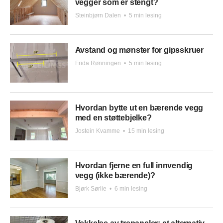
vegger som er stengt?
Steinbjørn Dalen
•
5 min lesing
Avstand og mønster for gipsskruer
Frida Rønningen
•
5 min lesing
Hvordan bytte ut en bærende vegg
med en støttebjelke?
Jostein Kvamme
•
15 min lesing
Hvordan fjerne en full innvendig
vegg (ikke bærende)?
Bjørk Sørlie
•
6 min lesing