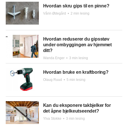
Hvordan skru gips til en pinne?
Vårin Ødegård
•
2 min lesing
Hvordan reduserer du gipsstøv
under ombyggingen av hjemmet
ditt?
Wanda Enger
•
3 min lesing
Hvordan bruke en kraftboring?
Olaug Ruud
•
5 min lesing
Kan du eksponere takbjelker for
det åpne bjelkeutseendet?
Ylva Stokke
•
3 min lesing