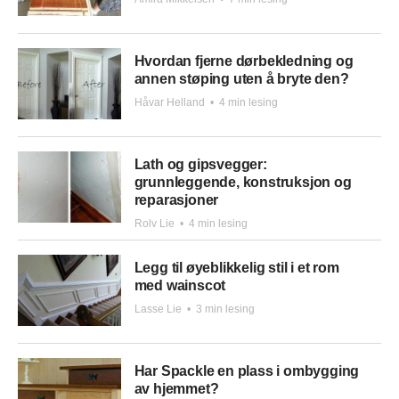
Hvordan fjerne dørbekledning og
annen støping uten å bryte den?
Håvar Helland
•
4 min lesing
Lath og gipsvegger:
grunnleggende, konstruksjon og
reparasjoner
Rolv Lie
•
4 min lesing
Legg til øyeblikkelig stil i et rom
med wainscot
Lasse Lie
•
3 min lesing
Har Spackle en plass i ombygging
av hjemmet?