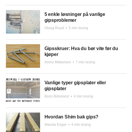
5 enkle løsninger på vanlige
gipsproblemer
Olaug Ruud
•
5 min lesing
Gipsskruer: Hva du bør vite før du
kjøper
Amira Mikkelsen
•
7 min lesing
Vanlige typer gipsplater eller
gipsplater
Boris Birkeland
•
4 min lesing
Hvordan Shim bak gips?
Wanda Enger
•
4 min lesing