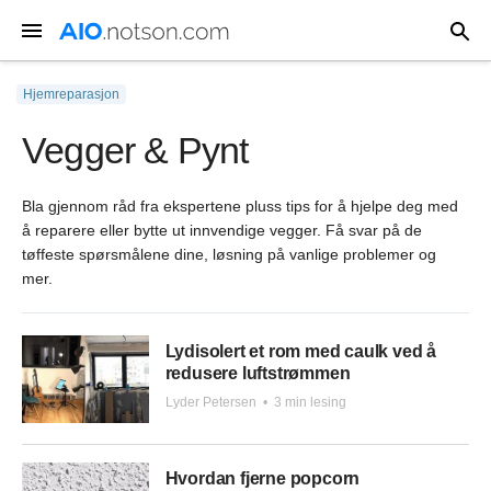
Hjemreparasjon
Vegger & Pynt
Bla gjennom råd fra ekspertene pluss tips for å hjelpe deg med
å reparere eller bytte ut innvendige vegger. Få svar på de
tøffeste spørsmålene dine, løsning på vanlige problemer og
mer.
Lydisolert et rom med caulk ved å
redusere luftstrømmen
Lyder Petersen
•
3 min lesing
Hvordan fjerne popcorn