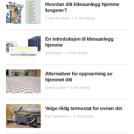
Hvordan ditt klimaanlegg hjemme
fungerer?
Cindy Knudsen
•
5 min lesing
En introduksjon til klimaanlegg
hjemme
Jul Borgen
•
4 min lesing
Alternativer for oppvarming av
hjemmet ditt
Rebecca Bø
•
5 min lesing
Velge riktig termostat for ovnen din
Karl Sørensen
•
4 min lesing