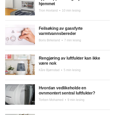
hjemmet
Tron Hovland
•
10 min lesing
Feilsøking av gassfyrte
varmtvannsbereder
Boris Birkeland
•
7 min lesing
Rengjøring av luftfukter kan ikke
være nok
Kåre Bjørnstad
•
5 min lesing
Hvordan vedlikeholde en
ovnmontert sentral luftfukter?
Torben Mohamed
•
9 min lesing