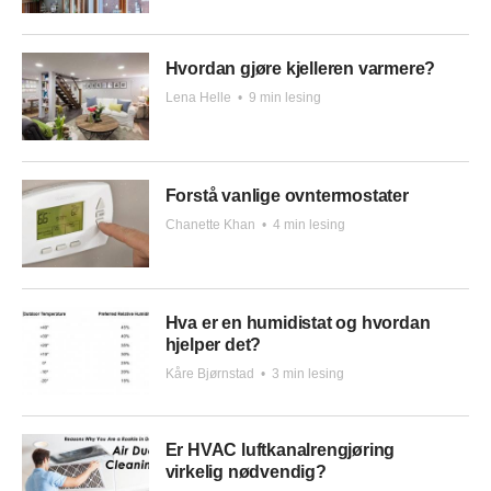
Hvordan gjøre kjelleren varmere?
Lena Helle
•
9 min lesing
Forstå vanlige ovntermostater
Chanette Khan
•
4 min lesing
Hva er en humidistat og hvordan
hjelper det?
Kåre Bjørnstad
•
3 min lesing
Er HVAC luftkanalrengjøring
virkelig nødvendig?