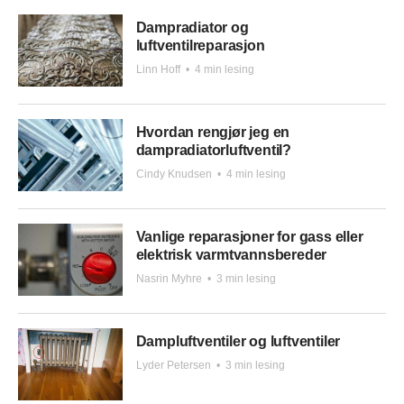
Dampradiator og
luftventilreparasjon
Linn Hoff
•
4 min lesing
Hvordan rengjør jeg en
dampradiatorluftventil?
Cindy Knudsen
•
4 min lesing
Vanlige reparasjoner for gass eller
elektrisk varmtvannsbereder
Nasrin Myhre
•
3 min lesing
Dampluftventiler og luftventiler
Lyder Petersen
•
3 min lesing