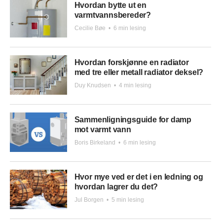
Hvordan bytte ut en
varmtvannsbereder?
Cecilie Bøe
•
6 min lesing
Hvordan forskjønne en radiator
med tre eller metall radiator deksel?
Duy Knudsen
•
4 min lesing
Sammenligningsguide for damp
mot varmt vann
Boris Birkeland
•
6 min lesing
Hvor mye ved er det i en ledning og
hvordan lagrer du det?
Jul Borgen
•
5 min lesing