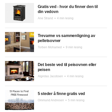
Gratis ved - hvor du finner den til
din vedovn
Ane Strand
•
4 min lesing
Trevarme vs sammenligning av
pelletsovner
Torben Mohamed
•
9 min lesing
Det beste ved til peisovnen eller
peisen
Algirdas Jacobsen
•
4 min lesing
5 steder å finne gratis ved
Ommund Andresen
•
5 min lesing