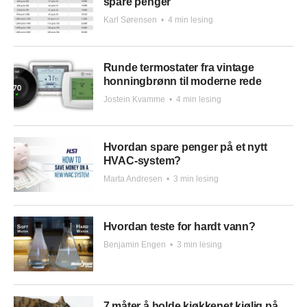
spare penger
Karl Sørensen
•
4 min lesing
Runde termostater fra vintage
honningbrønn til moderne rede
Jostein Kvamme
•
4 min lesing
Hvordan spare penger på et nytt
HVAC-system?
Marta Andresen
•
3 min lesing
Hvordan teste for hardt vann?
Benjamin Engen
•
3 min lesing
7 måter å holde kjøkkenet kjølig på