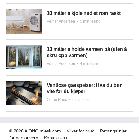
10 måter å kjøle ned et rom raskt
Verner Andersen
•
5 min lesing
13 måter å holde varmen på (uten å
skru opp varmen)
Verner Andersen
•
4 min lesing
Ventløse gasspeiser: Hva du bør
vite før du kjøper
Olaug Ruud
•
6 min lesing
© 2026 AIONO.mlesk.com
Vilkår for bruk
Retningslinjer
for personvern
Kontakt oss