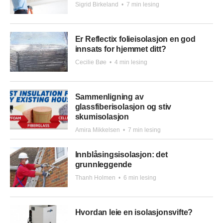
Sigrid Birkeland
•
7 min lesing
Er Reflectix folieisolasjon en god
innsats for hjemmet ditt?
Cecilie Bøe
•
4 min lesing
Sammenligning av
glassfiberisolasjon og stiv
skumisolasjon
Amira Mikkelsen
•
7 min lesing
Innblåsingsisolasjon: det
grunnleggende
Thanh Holmen
•
6 min lesing
Hvordan leie en isolasjonsvifte?