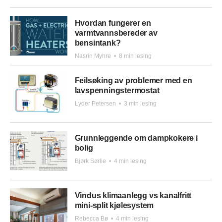
Hvordan fungerer en
varmtvannsbereder av
bensintank?
Nasrin Myhre
•
8 min lesing
Feilsøking av problemer med en
lavspenningstermostat
Lyder Petersen
•
3 min lesing
Grunnleggende om dampkokere i
bolig
Bjørk Sørlie
•
4 min lesing
Vindus klimaanlegg vs kanalfritt
mini-split kjølesystem
Rebecca Bø
•
4 min lesing