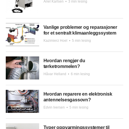
Ariel Karlsen
•
3 min lesing
Vanlige problemer og reparasjoner
for et sentralt klimaanleggssystem
Kazimierz Hoel
•
5 min lesing
Hvordan rengjør du
tørketrommelen?
Håvar Helland
•
6 min lesing
Hvordan reparere en elektronisk
antennelsesgassovn?
Edvin Iversen
•
5 min lesing
Typer oppvarmingssystemer til