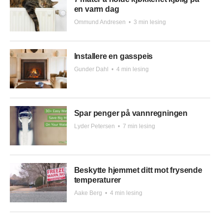
en varm dag
Ommund Andresen
•
3 min lesing
Installere en gasspeis
Gunder Dahl
•
4 min lesing
Spar penger på vannregningen
Lyder Petersen
•
7 min lesing
Beskytte hjemmet ditt mot frysende
temperaturer
Aake Berg
•
4 min lesing