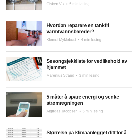
Gisken Vik
•
5 min lesing
Hvordan reparere en tankfri
varmtvannsbereder?
Klemet Myklebust
•
4 min lesing
Sesongsjekkliste for vedlikehold av
hjemmet
Marenius Strand
•
3 min lesing
5 måter å spare energi og senke
strømregningen
Algirdas Jacobsen
•
5 min lesing
Størrelse på klimaanlegget ditt for å