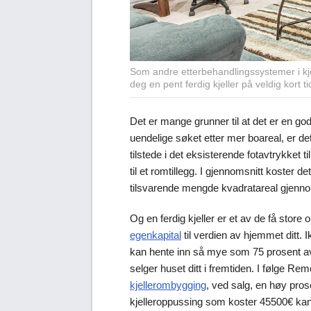
Som andre etterbehandlingssystemer i kj
deg en pent ferdig kjeller på veldig kort ti
Det er mange grunner til at det er en god id
uendelige søket etter mer boareal, er de
tilstede i det eksisterende fotavtrykket t
til et romtillegg. I gjennomsnitt koster det 
tilsvarende mengde kvadratareal gjennom 
Og en ferdig kjeller er et av de få sto
egenkapital
til verdien av hjemmet ditt. I
kan hente inn så mye som 75 prosent a
selger huset ditt i fremtiden. I følge R
kjellerombygging
, ved salg, en høy pro
kjelleroppussing som koster 45500€ kan g