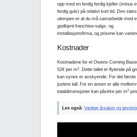
opp med en ferdig ferdig kjeller (minus e
ferdig gulv) på relativt kort tid. Den størs
ulempen er at du må samarbeide med e
godkjent franchise-salgs- og
installasjonsfirma, og prisene kan varier
Kostnader
Kostnadene for et Owens Corning Basem
2
52€ per m
. Dette tallet er flytende på
kan synes er avskyende. For det første h
justere tall. For en annen er alle mello
2
totaldimensjoner kan påvirke per m
pris
Les også:
Vanlige årsaker og løsninge