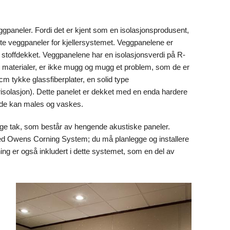
ggpaneler. Fordi det er kjent som en isolasjonsprodusent,
te veggpaneler for kjellersystemet. Veggpanelene er
g stoffdekket. Veggpanelene har en isolasjonsverdi på R-
ke materialer, er ikke mugg og mugg et problem, som de er
m tykke glassfiberplater, en solid type
berisolasjon). Dette panelet er dekket med en enda hardere
både kan males og vaskes.
e tak, som består av hengende akustiske paneler.
med Owens Corning System; du må planlegge og installere
ing er også inkludert i dette systemet, som en del av