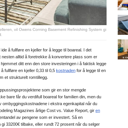
elleren, vil Owens Corning Basement Refinishing System gi
d.
e å fullføre en kjeller for å legge til boareal. I det
t nesten alltid å foretrekke å konvertere plass som er
il hjemmet ditt enn den store investeringen i å faktisk legge
å fullføre en kjeller 0,33 til 0,5
kostnaden
for å legge til en
et strukturelt romtillegg.
re oppussingsprosjektene som gir en stor mengde
kke bare får du verdifull boareal for familien din, men du
v ombyggingskostnadene i ekstra egenkapital når du
emodeling Magazines årlige Cost vs. Value Report, gir
en
sentandel av pengene som er investert. Så en
i 33200€ tilbake, eller rundt 72 prosent når du selger