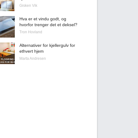
Gisken Vik
Hva er et vindu godt, og
hvorfor trenger det et deksel?
Tron Hovland
Alternativer for kjellergulv for
ethvert hjem
Marta Andresen