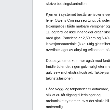
skrive betalingskontrollen.
Kjernen i systemet består av isolerte ve
lener Owens Corning seg tungt på isoler
tilgjengelige i både malbare versjoner o
11, og fordi de ikke inneholder organis
med gips. Panelene er 2,50 cm og 6,40 c
isolasjonsmateriale (ikke luftig glassfi
overflate laget av akryl og teflon som 
Dette systemet kommer også med ferdig
Imidlertid er det ingen gulvmuligheter 
gulv selv mot ekstra kostnad. Takbelysn
takinstallasjonen.
Både vegg- og takpaneler er avtakbare,
slik at du får tilgang til ledninger og
mekaniske systemer, hvis det skulle bli
nødvendig.