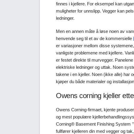
finnes i kjellere. For eksempel kan utgan
muligheter for unnslipp. Vegger kan pelses
ledninger.
Men en annen måte å løse noen av vansk
henvende seg til et av de kommersielle
er variasjoner mellom disse systemene,
vanligste problemene med kjellere. Vanl
er festet direkte til murvegger. Panelene
elektriske ledninger og uttak. Noen sys
takene i en kjeller. Noen (ikke alle) ha
kjøper du både materialer og installasjon
Owens corning kjeller ett
Owens Corning-firmaet, kjente produsent
og mest populære kjellerbehandlingssyst
Corning® Basement Finishing System ™. 
fullfører kjelleren din med vegger og tak,