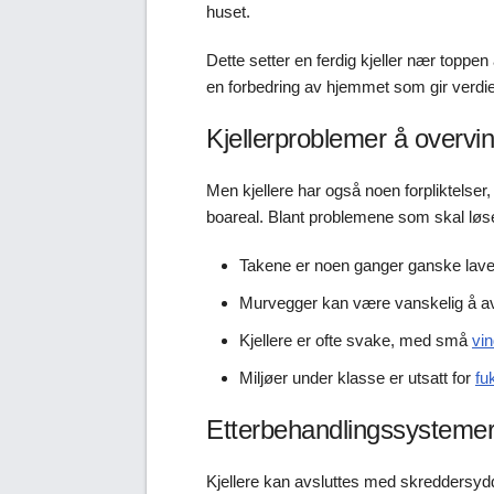
huset.
Dette setter en ferdig kjeller nær toppen 
en forbedring av hjemmet som gir verdien
Kjellerproblemer å overvi
Men kjellere har også noen forpliktelser, o
boareal. Blant problemene som skal løses 
Takene er noen ganger ganske lave
Murvegger kan være vanskelig å avs
Kjellere er ofte svake, med små
vi
Miljøer under klasse er utsatt for
fu
Etterbehandlingssystemer 
Kjellere kan avsluttes med skreddersy