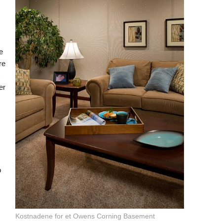
e
re
er
o
Kostnadene for et Owens Corning Basement