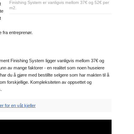
Finishing System er vanligvis mellom 37€ og 52€ per
t
m2.
te
t
e fra entreprenør.
ent Finishing System ligger vanligvis mellom 37€ og
 grunn av mange faktorer - en realitet som noen huseiere
ar du å gjøre med bestillte selgere som har makten til å
mrom forskjellige. Kompleksiteten av oppsettet og
.
r for en våt kjeller