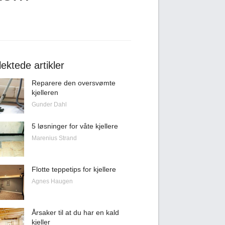
ektede artikler
Reparere den oversvømte
kjelleren
Gunder Dahl
5 løsninger for våte kjellere
Marenius Strand
Flotte teppetips for kjellere
Agnes Haugen
Årsaker til at du har en kald
kjeller