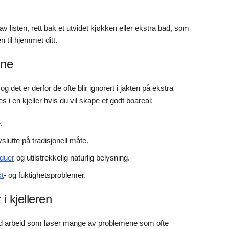
av listen, rett bak et utvidet kjøkken eller ekstra bad, som
 til hjemmet ditt.
nne
g det er derfor de ofte blir ignorert i jakten på ekstra
i en kjeller hvis du vil skape et godt boareal:
.
lutte på tradisjonell måte.
nduer
og utilstrekkelig naturlig belysning.
kt
- og fuktighetsproblemer.
i kjelleren
dd arbeid som løser mange av problemene som ofte