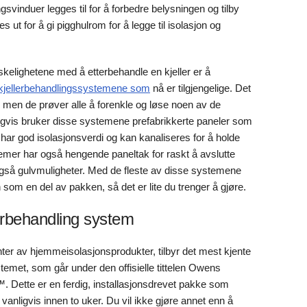
gsvinduer legges til for å forbedre belysningen og tilby
 ut for å gi pigghulrom for å legge til isolasjon og
elighetene med å etterbehandle en kjeller er å
kjellerbehandlingssystemene som
nå er tilgjengelige. Det
 men de prøver alle å forenkle og løse noen av de
igvis bruker disse systemene prefabrikkerte paneler som
 har god isolasjonsverdi og kan kanaliseres for å holde
temer har også hengende paneltak for raskt å avslutte
r også gulvmuligheter. Med de fleste av disse systemene
 som en del av pakken, så det er lite du trenger å gjøre.
erbehandling system
er av hjemmeisolasjonsprodukter, tilbyr det mest kjente
emet, som går under den offisielle tittelen Owens
Dette er en ferdig, installasjonsdrevet pakke som
 vanligvis innen to uker. Du vil ikke gjøre annet enn å