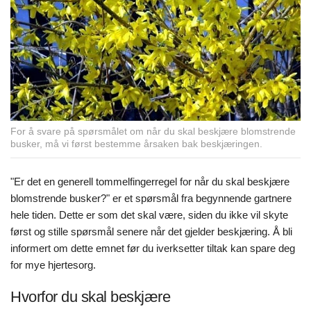
For å svare på spørsmålet om når du skal beskjære blomstrende
busker, må vi først bestemme årsaken bak beskjæringen.
"Er det en generell tommelfingerregel for når du skal beskjære
blomstrende busker?" er et spørsmål fra begynnende gartnere
hele tiden. Dette er som det skal være, siden du ikke vil skyte
først og stille spørsmål senere når det gjelder beskjæring. Å bli
informert om dette emnet før du iverksetter tiltak kan spare deg
for mye hjertesorg.
Hvorfor du skal beskjære