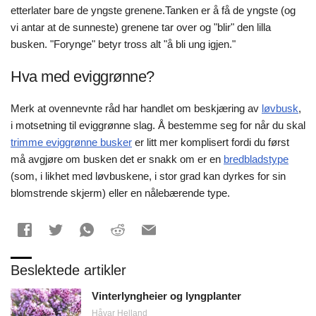
etterlater bare de yngste grenene.Tanken er å få de yngste (og
vi antar at de sunneste) grenene tar over og "blir" den lilla
busken. "Forynge" betyr tross alt "å bli ung igjen."
Hva med eviggrønne?
Merk at ovennevnte råd har handlet om beskjæring av
løvbusk
,
i motsetning til eviggrønne slag. Å bestemme seg for når du skal
trimme eviggrønne busker
er litt mer komplisert fordi du først
må avgjøre om busken det er snakk om er en
bredbladstype
(som, i likhet med løvbuskene, i stor grad kan dyrkes for sin
blomstrende skjerm) eller en nålebærende type.
Beslektede artikler
Vinterlyngheier og lyngplanter
Håvar Helland