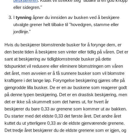
beskjæreren
. Kuttet vil strekke seg "tilbake til en god knopp
eller sidegren."
I
tynning
åpner du innsiden av busken ved å beskjære
utvalgte grener helt tilbake til "hovedgren, stamme eller
jordlinje."
Hvis du beskjærer blomstrende busker for å forynge dem, er
den beste tiden å beskjære sen vinter eller tidlig på våren. Det er
sant at beskjæring av tidligblomstrende busker på dette
tidspunktet vil redusere eller eliminere blomstringen om våren
det året, men avveien er å få sunnere busker som vil blomstre
kraftigere i det lange løp. Foryngelse beskjæring gjøres ofte på
gjengrodde lilla busker. De er en av buskene som reagerer godt
på denne typen beskjæring. Det er en drastisk beskjæring, men
det er ikke så skummelt som det høres ut, for hvert år
beskjærer du bare 0,33 av grenene som kommer ut av bakken.
Du starter med det eldste 0,33 det første året. Det andre året
kuttet du ut ytterligere 0,33 av de eldste gjenværende grenene.
Det tredje året beskjærer du de eldste grenene som er igjen, og