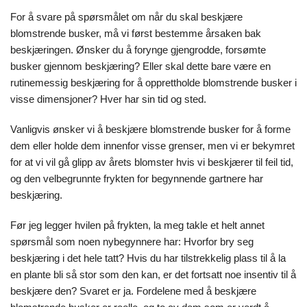
For å svare på spørsmålet om når du skal beskjære
blomstrende busker, må vi først bestemme årsaken bak
beskjæringen. Ønsker du å forynge gjengrodde, forsømte
busker gjennom beskjæring? Eller skal dette bare være en
rutinemessig beskjæring for å opprettholde blomstrende busker i
visse dimensjoner? Hver har sin tid og sted.
Vanligvis ønsker vi å beskjære blomstrende busker for å forme
dem eller holde dem innenfor visse grenser, men vi er bekymret
for at vi vil gå glipp av årets blomster hvis vi beskjærer til feil tid,
og den velbegrunnte frykten for begynnende gartnere har
beskjæring.
Før jeg legger hvilen på frykten, la meg takle et helt annet
spørsmål som noen nybegynnere har: Hvorfor bry seg
beskjæring i det hele tatt? Hvis du har tilstrekkelig plass til å la
en plante bli så stor som den kan, er det fortsatt noe insentiv til å
beskjære den? Svaret er ja. Fordelene med å beskjære