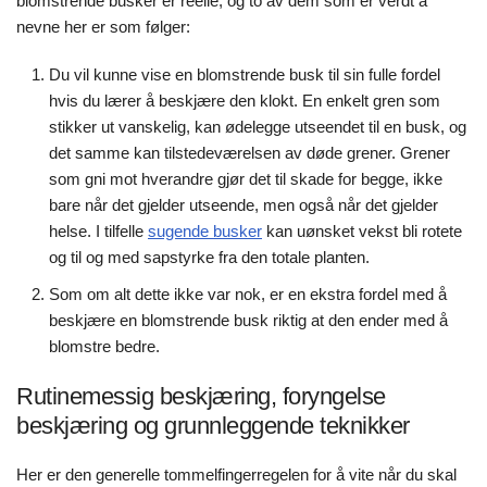
blomstrende busker er reelle, og to av dem som er verdt å
nevne her er som følger:
Du vil kunne vise en blomstrende busk til sin fulle fordel
hvis du lærer å beskjære den klokt. En enkelt gren som
stikker ut vanskelig, kan ødelegge utseendet til en busk, og
det samme kan tilstedeværelsen av døde grener. Grener
som gni mot hverandre gjør det til skade for begge, ikke
bare når det gjelder utseende, men også når det gjelder
helse. I tilfelle
sugende busker
kan uønsket vekst bli rotete
og til og med sapstyrke fra den totale planten.
Som om alt dette ikke var nok, er en ekstra fordel med å
beskjære en blomstrende busk riktig at den ender med å
blomstre bedre.
Rutinemessig beskjæring, foryngelse
beskjæring og grunnleggende teknikker
Her er den generelle tommelfingerregelen for å vite når du skal