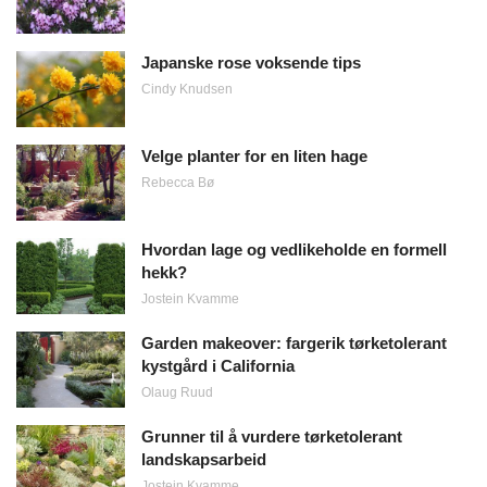
Japanske rose voksende tips
Cindy Knudsen
Velge planter for en liten hage
Rebecca Bø
Hvordan lage og vedlikeholde en formell
hekk?
Jostein Kvamme
Garden makeover: fargerik tørketolerant
kystgård i California
Olaug Ruud
Grunner til å vurdere tørketolerant
landskapsarbeid
Jostein Kvamme