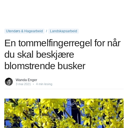
Utendørs & Hagearbeid
Landskapsarbeid
En tommelfingerregel for når
du skal beskjære
blomstrende busker
Wanda Enger
3 mai 2021
•
4 min lesing