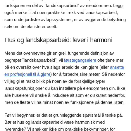
funksjonen en del av "landskapsarbeid" av eiendommen. Legg
også merke til at noen praktiske trekk ved landskapsarbeid,
som underjordiske avløpssystemer, er av avgjørende betydning
selv om de eksisterer usett.
Hus og landskapsarbeid: lever i harmoni
Mens det ovennevnte gir en grei, fungerende definisjon av
begrepet "landskapsarbeid", vil
førstegangseiere
ofte tjene mer
på en oversikt over hva slags arbeid de kan gjøre (eller
ansette
en profesjonell til å gjøre
) for å forbedre sine meter. Så nedenfor
vil jeg gi et raskt blikk på noen av de forskjellige typer
landskapsfunksjoner du kan installere på eiendommen din. Ikke
alle huseiere vil ønske å inkludere alt som er diskutert nedenfor,
men de fleste vil ha minst noen av funksjonene på denne listen.
Før vi begynner, er det et grunnleggende spørsmål å tenke på.
Bør et hus og landskapsarbeid være harmonisk med
hverandre? Vi snakker ikke om praktiske bekymringer, for