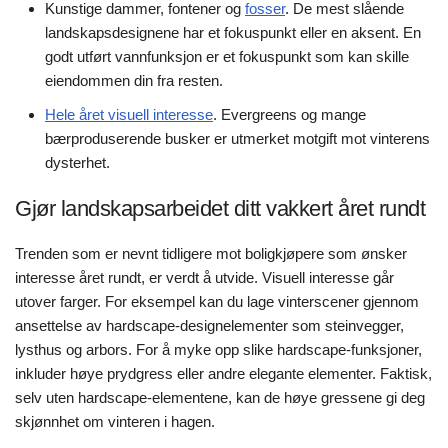
Kunstige dammer, fontener og
fosser
. De mest slående
landskapsdesignene har et fokuspunkt eller en aksent. En
godt utført vannfunksjon er et fokuspunkt som kan skille
eiendommen din fra resten.
Hele året visuell interesse
. Evergreens og mange
bærproduserende busker er utmerket motgift mot vinterens
dysterhet.
Gjør landskapsarbeidet ditt vakkert året rundt
Trenden som er nevnt tidligere mot boligkjøpere som ønsker
interesse året rundt, er verdt å utvide. Visuell interesse går
utover farger. For eksempel kan du lage vinterscener gjennom
ansettelse av hardscape-designelementer som steinvegger,
lysthus og arbors. For å myke opp slike hardscape-funksjoner,
inkluder høye prydgress eller andre elegante elementer. Faktisk,
selv uten hardscape-elementene, kan de høye gressene gi deg
skjønnhet om vinteren i hagen.