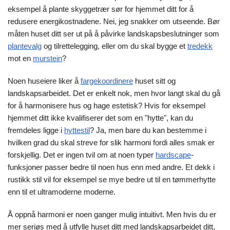
eksempel å plante skyggetrær sør for hjemmet ditt for å
redusere energikostnadene. Nei, jeg snakker om utseende. Bør
måten huset ditt ser ut på å påvirke landskapsbeslutninger som
plantevalg
og tilrettelegging, eller om du skal bygge et
tredekk
mot en
murstein
?
Noen huseiere liker å
fargekoordinere
huset sitt og
landskapsarbeidet. Det er enkelt nok, men hvor langt skal du gå
for å harmonisere hus og hage estetisk? Hvis for eksempel
hjemmet ditt ikke kvalifiserer det som en "hytte", kan du
fremdeles ligge i
hyttestil
? Ja, men bare du kan bestemme i
hvilken grad du skal streve for slik harmoni fordi alles smak er
forskjellig. Det er ingen tvil om at noen typer
hardscape
-
funksjoner passer bedre til noen hus enn med andre. Et dekk i
rustikk stil vil for eksempel se mye bedre ut til en tømmerhytte
enn til et ultramoderne moderne.
Å oppnå harmoni er noen ganger mulig intuitivt. Men hvis du er
mer seriøs med å utfylle huset ditt med landskapsarbeidet ditt,