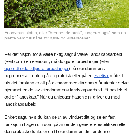
Euonymus alatus, eller "brennende busk", fungerer også som en
plante verdifull både for høst- og vinterscener.
Per definisjon, for å være riktig sagt å være "landskapsarbeid"
(verbform) en eiendom, må du gjøre forbedringer (eller
opprettholde tidligere forbedringer
) på eiendommens
begrunnelse - enten på en praktisk eller på en
estetisk
måte. I
utvidet forstand er alt på eiendommen din som står utenfor selve
hjemmet en del av eiendommens landskapsarbeid. Et beslektet
ord er "landskap." Når du anlegger hagen din, driver du med
landskapsarbeid.
Enkelt sagt, hvis du kan se ut av vinduet ditt og se en fast
funksjon i hagen din som påvirker den generelle estetikken eller
den praktiske funksjonen til eiendommen din, er denne