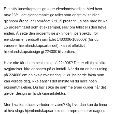
Et spiffy landskapsdesign øker eiendomsverdien. Med hvor
mye? Vel, det gjennomsnittlige tallet som er gitt av studier
gjennom årene, er i området 7 til 15 prosent. La oss bare bruke
15 prosent tallet som et eksempel, selv om tallet er i den høye
enden. Å sette den prosentvise økningen i perspektiv: for
eiendommer verdsatt i området 149000€-168000€ (før du
vurderer hjemlandskapsarbeidet), kan et effektivt
hjemlandskapsdesign gi 22400€ til verdien.
Hvor ofte får du en beslutning på 22400€? Det er viktig at slike
avgjørelser ikke er basert på et innfall. Når du tar en beslutning
på 22400€ om en aksjeinvestering, vil du ha harde fakta som
kan veilede deg, ikke sant? I det minste vil du høre noen
ekspertuttalelser. Du bør søke de samme typer guider når det
gjelder design av landskapsarkitektur.
Men hva kan disse veilederne være? Og hvordan kan du finne
ut hva slags hjemlandskapsarbeid som representerer dagens