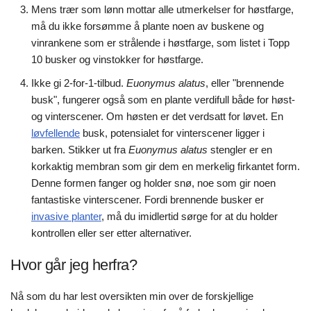
Mens trær som lønn mottar alle utmerkelser for høstfarge,
må du ikke forsømme å plante noen av buskene og
vinrankene som er strålende i høstfarge, som listet i Topp
10 busker og vinstokker for høstfarge.
Ikke gi 2-for-1-tilbud.
Euonymus alatus
, eller "brennende
busk", fungerer også som en plante verdifull både for høst-
og vinterscener. Om høsten er det verdsatt for løvet. En
løvfellende
busk, potensialet for vinterscener ligger i
barken. Stikker ut fra
Euonymus alatus
stengler er en
korkaktig membran som gir dem en merkelig firkantet form.
Denne formen fanger og holder snø, noe som gir noen
fantastiske vinterscener. Fordi brennende busker er
invasive planter
, må du imidlertid sørge for at du holder
kontrollen eller ser etter alternativer.
Hvor går jeg herfra?
Nå som du har lest oversikten min over de forskjellige