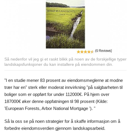
Så nedenfor vil jeg gi et raskt blikk på noen av de forskjellige typer
landskapsfunksjoner du kan installere på eiendommen din.
"I en studie mener 83 prosent av eiendomsmeglerne at modne
trær har en" sterk eller moderat innvirkning "på salgbarheten til
boliger som er oppført for under 112000€. På hjem over
187000€ øker denne oppfatningen til 98 prosent (Kilde:
'European Forests, Arbor National Mortgage '). "
Så la oss se på noen strategier for å skaffe informasjon om å
forbedre eiendomsverdien gjennom landskapsarbeid.