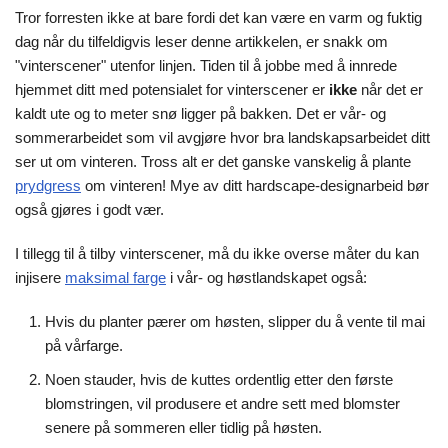
Tror forresten ikke at bare fordi det kan være en varm og fuktig
dag når du tilfeldigvis leser denne artikkelen, er snakk om
"vinterscener" utenfor linjen. Tiden til å jobbe med å innrede
hjemmet ditt med potensialet for vinterscener er
ikke
når det er
kaldt ute og to meter snø ligger på bakken. Det er vår- og
sommerarbeidet som vil avgjøre hvor bra landskapsarbeidet ditt
ser ut om vinteren. Tross alt er det ganske vanskelig å plante
prydgress
om vinteren! Mye av ditt hardscape-designarbeid bør
også gjøres i godt vær.
I tillegg til å tilby vinterscener, må du ikke overse måter du kan
injisere
maksimal farge
i vår- og høstlandskapet også:
Hvis du planter pærer om høsten, slipper du å vente til mai
på vårfarge.
Noen stauder, hvis de kuttes ordentlig etter den første
blomstringen, vil produsere et andre sett med blomster
senere på sommeren eller tidlig på høsten.