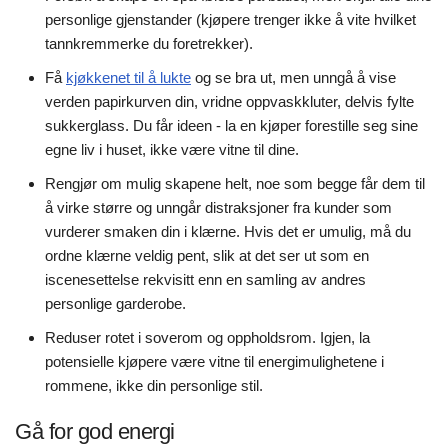
personlige gjenstander (kjøpere trenger ikke å vite hvilket
tannkremmerke du foretrekker).
Få
kjøkkenet til å lukte
og se bra ut, men unngå å vise
verden papirkurven din, vridne oppvaskkluter, delvis fylte
sukkerglass. Du får ideen - la en kjøper forestille seg sine
egne liv i huset, ikke være vitne til dine.
Rengjør om mulig skapene helt, noe som begge får dem til
å virke større og unngår distraksjoner fra kunder som
vurderer smaken din i klærne. Hvis det er umulig, må du
ordne klærne veldig pent, slik at det ser ut som en
iscenesettelse rekvisitt enn en samling av andres
personlige garderobe.
Reduser rotet i soverom og oppholdsrom. Igjen, la
potensielle kjøpere være vitne til energimulighetene i
rommene, ikke din personlige stil.
Gå for god energi