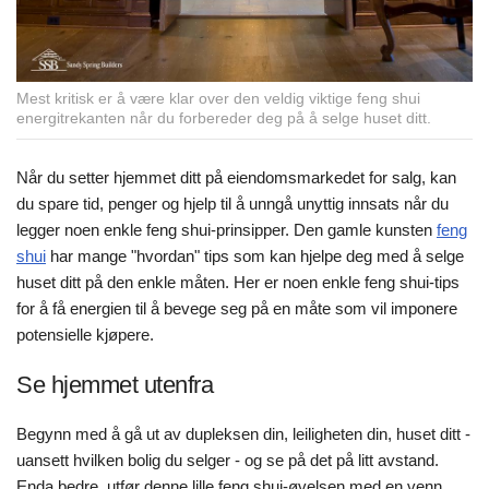
Mest kritisk er å være klar over den veldig viktige feng shui
energitrekanten når du forbereder deg på å selge huset ditt.
Når du setter hjemmet ditt på eiendomsmarkedet for salg, kan
du spare tid, penger og hjelp til å unngå unyttig innsats når du
legger noen enkle feng shui-prinsipper. Den gamle kunsten
feng
shui
har mange "hvordan" tips som kan hjelpe deg med å selge
huset ditt på den enkle måten. Her er noen enkle feng shui-tips
for å få energien til å bevege seg på en måte som vil imponere
potensielle kjøpere.
Se hjemmet utenfra
Begynn med å gå ut av dupleksen din, leiligheten din, huset ditt -
uansett hvilken bolig du selger - og se på det på litt avstand.
Enda bedre, utfør denne lille feng shui-øvelsen med en venn