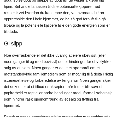
godt, spise godt og slappe av godt før de velger å kjøpe ditt
hjem. Behandle fantasien til dine potensielle kjøpere med
respekt: vet hvordan du kan tenne den, vet hvordan du kan
opprettholde den i hele hjemmet, og ha så god fornuft til å gå
tilbake og la potensielle kjøpere føle den gode energien som er
til stede.
Gi slipp
Noe overraskende er det ikke uvanlig at eiere ubevisst (eller
noen ganger til og med bevisst) setter hindringer for et vellykket
salg av et hjem. Noen ganger er dette et spørsmål om et
motstandsdyktig familiemedlem som er motvillig til å delta i riktig
iscenesettelse og forberedelse av feng shui. Noen ganger skjer
det selv etter at et tilbud er akseptert, når frister blir savnet,
papirarbeid er tapt eller andre handlinger med uformell sabotasje
som hindrer rask gjennomføring av et salg og flytting fra
hjemmet.
Forstå at denne energidynamiske motstanden mot endring ofte