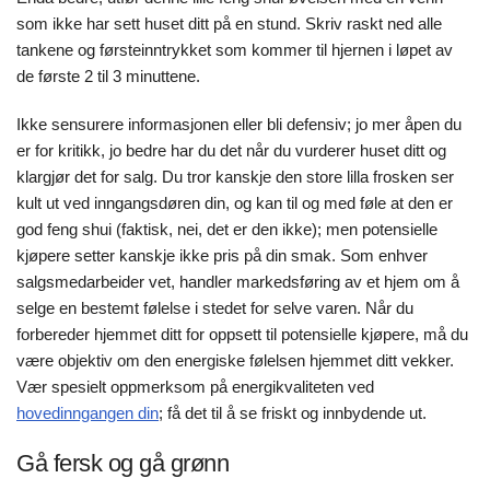
som ikke har sett huset ditt på en stund. Skriv raskt ned alle
tankene og førsteinntrykket som kommer til hjernen i løpet av
de første 2 til 3 minuttene.
Ikke sensurere informasjonen eller bli defensiv; jo mer åpen du
er for kritikk, jo bedre har du det når du vurderer huset ditt og
klargjør det for salg. Du tror kanskje den store lilla frosken ser
kult ut ved inngangsdøren din, og kan til og med føle at den er
god feng shui (faktisk, nei, det er den ikke); men potensielle
kjøpere setter kanskje ikke pris på din smak. Som enhver
salgsmedarbeider vet, handler markedsføring av et hjem om å
selge en bestemt følelse i stedet for selve varen. Når du
forbereder hjemmet ditt for oppsett til potensielle kjøpere, må du
være objektiv om den energiske følelsen hjemmet ditt vekker.
Vær spesielt oppmerksom på energikvaliteten ved
hovedinngangen din
; få det til å se friskt og innbydende ut.
Gå fersk og gå grønn