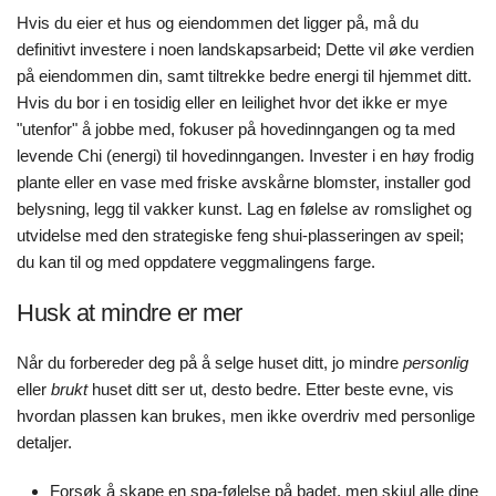
Hvis du eier et hus og eiendommen det ligger på, må du
definitivt investere i noen landskapsarbeid; Dette vil øke verdien
på eiendommen din, samt tiltrekke bedre energi til hjemmet ditt.
Hvis du bor i en tosidig eller en leilighet hvor det ikke er mye
"utenfor" å jobbe med, fokuser på hovedinngangen og ta med
levende Chi (energi) til hovedinngangen. Invester i en høy frodig
plante eller en vase med friske avskårne blomster, installer god
belysning, legg til vakker kunst. Lag en følelse av romslighet og
utvidelse med den strategiske feng shui-plasseringen av speil;
du kan til og med oppdatere veggmalingens farge.
Husk at mindre er mer
Når du forbereder deg på å selge huset ditt, jo mindre
personlig
eller
brukt
huset ditt ser ut, desto bedre. Etter beste evne, vis
hvordan plassen kan brukes, men ikke overdriv med personlige
detaljer.
Forsøk å skape en spa-følelse på badet, men skjul alle dine