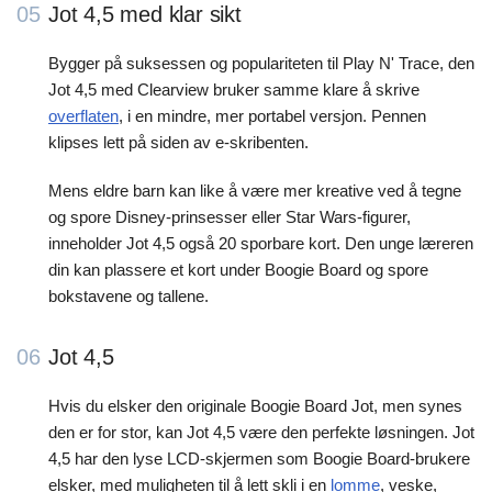
05
Jot 4,5 med klar sikt
Bygger på suksessen og populariteten til Play N' Trace, den
Jot 4,5 med Clearview bruker samme klare å skrive
overflaten
, i en mindre, mer portabel versjon. Pennen
klipses lett på siden av e-skribenten.
Mens eldre barn kan like å være mer kreative ved å tegne
og spore Disney-prinsesser eller Star Wars-figurer,
inneholder Jot 4,5 også 20 sporbare kort. Den unge læreren
din kan plassere et kort under Boogie Board og spore
bokstavene og tallene.
06
Jot 4,5
Hvis du elsker den originale Boogie Board Jot, men synes
den er for stor, kan Jot 4,5 være den perfekte løsningen. Jot
4,5 har den lyse LCD-skjermen som Boogie Board-brukere
elsker, med muligheten til å lett skli i en
lomme
, veske,