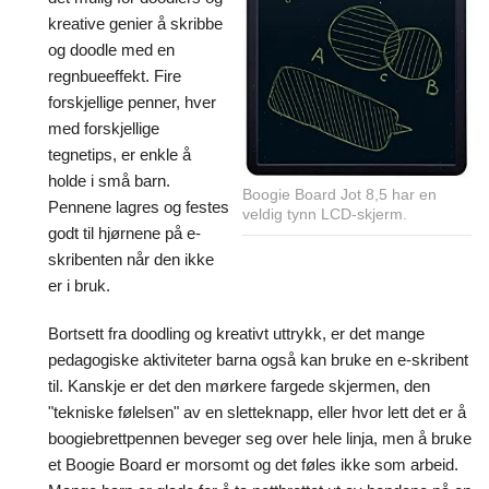
kreative genier å skribbe
og doodle med en
regnbueeffekt. Fire
forskjellige penner, hver
med forskjellige
tegnetips, er enkle å
holde i små barn.
Boogie Board Jot 8,5 har en
Pennene lagres og festes
veldig tynn LCD-skjerm.
godt til hjørnene på e-
skribenten når den ikke
er i bruk.
Bortsett fra doodling og kreativt uttrykk, er det mange
pedagogiske aktiviteter barna også kan bruke en e-skribent
til. Kanskje er det den mørkere fargede skjermen, den
"tekniske følelsen" av en sletteknapp, eller hvor lett det er å
boogiebrettpennen beveger seg over hele linja, men å bruke
et Boogie Board er morsomt og det føles ikke som arbeid.