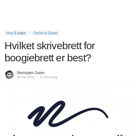
Hva å kjøpe
Ferier & Gaver
Hvilket skrivebrett for
boogiebrett er best?
Steinbjørn Dalen
28 mai 2021
•
5 min lesing