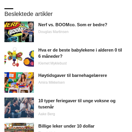
Beslektede artikler
Nerf vs. BOOMco. Som er bedre?
Douglas Martinsen
Hva er de beste babylekene i alderen 0 til
6 måneder?
Klemet Myklebust
Høytidsgaver til barnehagelærere
Amira Mikkelsen
10 typer feriegaver til unge voksne og
tusenår
Aake Berg
Billige leker under 10 dollar