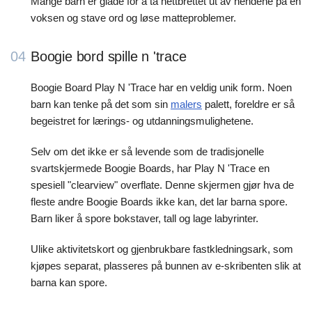
Mange barn er glade for å ta nettbrettet ut av hendene på en
voksen og stave ord og løse matteproblemer.
04
Boogie bord spille n 'trace
Boogie Board Play N 'Trace har en veldig unik form. Noen
barn kan tenke på det som sin
malers
palett, foreldre er så
begeistret for lærings- og utdanningsmulighetene.
Selv om det ikke er så levende som de tradisjonelle
svartskjermede Boogie Boards, har Play N 'Trace en
spesiell "clearview" overflate. Denne skjermen gjør hva de
fleste andre Boogie Boards ikke kan, det lar barna spore.
Barn liker å spore bokstaver, tall og lage labyrinter.
Ulike aktivitetskort og gjenbrukbare fastkledningsark, som
kjøpes separat, plasseres på bunnen av e-skribenten slik at
barna kan spore.