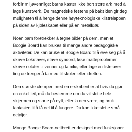
forblir miljøvennlige; barna kaster ikke bort store ark med å
lage kunstverk. De magnetiske festene på baksiden gir deg
muligheten til å henge denne høyteknologiske klistrelappen
på siden av kjøleskapet eller på en metalldør.
Noen barn foretrekker å tegne bilder på dem, men et
Boogie Board kan brukes til mange andre pedagogiske
aktiviteter. De kan bruke et Boogie Board til å øve seg på å
skrive bokstaver, stave synsord, løse matteproblemer,
skrive notater til venner og familie, eller lage en liste over
ting de trenger å ta med til skolen eller idretten.
Den største ulempen med en e-skribent er at hvis du gjør
en enkel feil, må du bestemme om du vil slette hele
skjermen og starte på nytt, eller la den være, og bruk
fantasien til å få det til å fungere. Du kan ikke slette små
detaljer.
Mange Boogie Board-nettbrett er designet med funksjoner